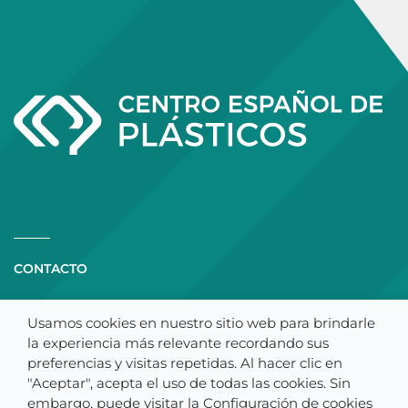
CONTACTO
Enrique Granados, 101
Usamos cookies en nuestro sitio web para brindarle
08008 Barcelona
la experiencia más relevante recordando sus
preferencias y visitas repetidas. Al hacer clic en
+34 93 218 94 12
"Aceptar", acepta el uso de todas las cookies. Sin
cep@cep-plasticos.com
embargo, puede visitar la Configuración de cookies